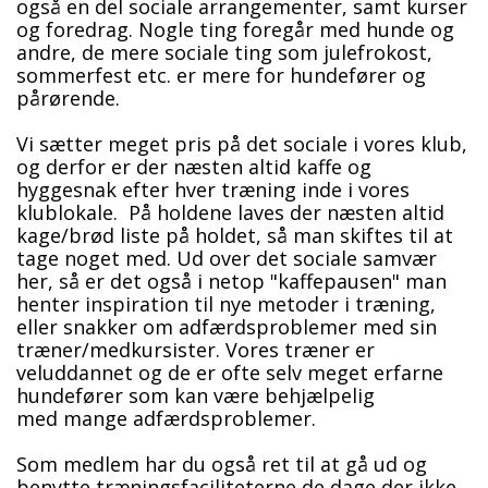
også en del sociale arrangementer, samt kurser
og foredrag. Nogle ting foregår med hunde og
andre, de mere sociale ting som julefrokost,
sommerfest etc. er mere for hundefører og
pårørende.
Vi sætter meget pris på det sociale i vores klub,
og derfor er der næsten altid kaffe og
hyggesnak efter hver træning inde i vores
klublokale. På holdene laves der næsten altid
kage/brød liste på holdet, så man skiftes til at
tage noget med. Ud over det sociale samvær
her, så er det også i netop "kaffepausen" man
henter inspiration til nye metoder i træning,
eller snakker om adfærdsproblemer med sin
træner/medkursister. Vores træner er
veluddannet og de er ofte selv meget erfarne
hundefører som kan være behjælpelig
med mange adfærdsproblemer.
Som medlem har du også ret til at gå ud og
benytte træningsfaciliteterne de dage der ikke