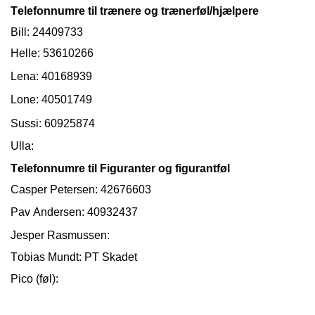
Telefonnumre til trænere
og trænerføl/hjælpere
Bill: 24409733
Helle:
53610266
Lena:
40168939
Lone:
40501749
Sussi: 60925874
Ulla:
Telefonnumre til
Figuranter og figurantføl
Casper Petersen:
42676603
Pav Andersen:
40932437
Jesper Rasmussen:
Tobias Mundt: PT Skadet
Pico (føl):